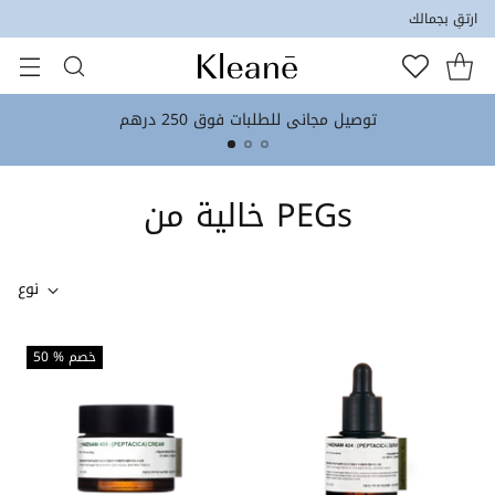
ارتقِ بجمالك
توصيل مجاني للطلبات فوق 250 درهم
خالية من PEGs
نوع
50 % خصم