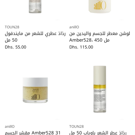
TOUN28
anillO
كمية
كمية
لوشن معطر للجسم واليدين من
رذاذ عطري للشعر من مايندفول
Amber528، 450 مل
50 مل
Dhs. 55.00
Dhs. 115.00
anillO
TOUN28
كمية
كمية
رذاذ عطر الشعر باوباب 50 مل
مقشر الجسم Amber528 31