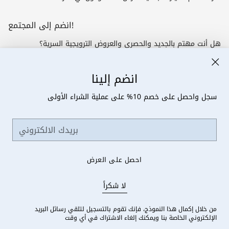
انضم إلى المجتمع!
هل أنت مهتم بالجديد والحصري والعروض الترويجية السرية؟
بريدك
يشترك
انضم إلينا
الالكتروني
سجل واحصل على خصم 10% على عملية الشراء الأولى
بريدك
يتعلم أكثر
الالكتروني
خدمة العملاء
احصل على العرض
ًلا شكرا
عملة
لغة
الإمارات العربية المتحدة (AED د.إ)
العربية
من خلال إكمال هذا النموذج، فإنك تقوم بالتسجيل لتلقي رسائل البريد
Kleanē
حقوق الطبع والنشر © 2026,
الإلكتروني الخاصة بنا ويمكنك إلغاء الاشتراك في أي وقت