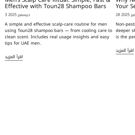
Men’s Scalp Care Ritual: Simple, Fast &
Why No
Effective with Toun28 Shampoo Bars
Your Se
ر 2025
3 ديسمبر 2025
A simple and effective scalp-care routine for men
Non-pesti
using Toun28 shampoo bars — from cooling care to
deeper s
clean scent. Includes real usage insights and easy
is the pe
tips for UAE men.
اقرأ المزيد
اقرأ المزيد